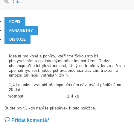
Dotaz
POPIS
PARAMETRY
DISKUZE
Ideální pro koně a poníky, kteří trpí řídkou stolicí,
překyselením a opakovanými trávicími potížemi. Thrive
obsahuje přírodní jílový minerál, který setře přebytky ze střev a
zpomalí rychlost, jakou potrava prochází trávicím traktem a
umožní tak lepší vstřebání živin.
1,4 kg balení vystačí při doporučeném dávkování přibližně na
20 dní
Hmotnost
1.4 kg
Buďte první, kdo napíše příspěvek k této položce.
Přidat komentář