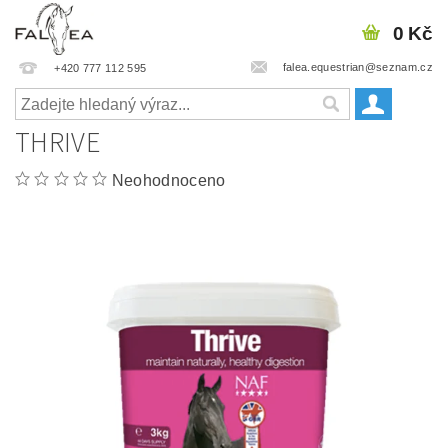
0 Kč
falea.equestrian@seznam.cz
+420 777 112 595
THRIVE
Neohodnoceno