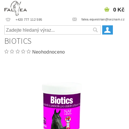
0 Kč
falea.equestrian@seznam.cz
+420 777 112 595
BIOTICS
Neohodnoceno