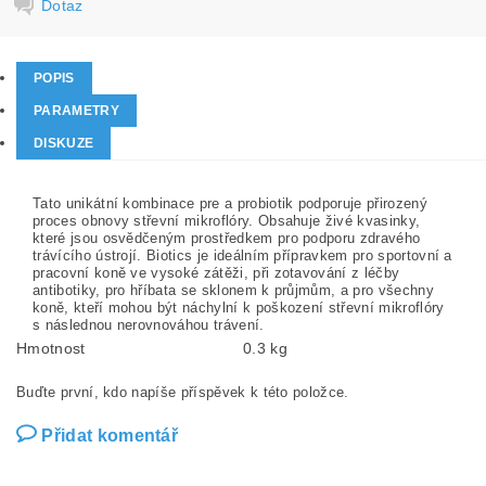
Dotaz
POPIS
PARAMETRY
DISKUZE
Tato unikátní kombinace pre a probiotik podporuje přirozený
proces obnovy střevní mikroflóry. Obsahuje živé kvasinky,
které jsou osvědčeným prostředkem pro podporu zdravého
trávícího ústrojí. Biotics je ideálním přípravkem pro sportovní a
pracovní koně ve vysoké zátěži, při zotavování z léčby
antibotiky, pro hříbata se sklonem k průjmům, a pro všechny
koně, kteří mohou být náchylní k poškození střevní mikroflóry
s následnou nerovnováhou trávení.
Hmotnost
0.3 kg
Buďte první, kdo napíše příspěvek k této položce.
Přidat komentář