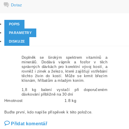
Dotaz
POPIS
PARAMETRY
DISKUZE
Doplněk se širokým spektrem vitamínů a
minerálů. Dodává vápník a fosfor v těch
správných dávkách pro korektní vývoj kostí, a
rovněž i zinek a železo, které zajišťují vstřebání
těchto živin do kostí. Může se krmit březím
klisnám, hříbatům a mladým koním.
1,8 kg balení vystačí při doporučeném
dávkování přibližně na 30 dní
Hmotnost
1.8 kg
Buďte první, kdo napíše příspěvek k této položce.
Přidat komentář