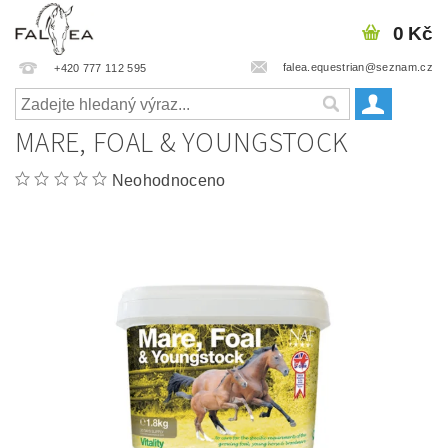
0 Kč
falea.equestrian@seznam.cz
+420 777 112 595
MARE, FOAL & YOUNGSTOCK
Neohodnoceno