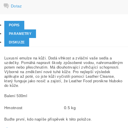
Dotaz
POPIS
PARAMETRY
DISKUZE
Luxusní emulze na kůži. Dodá vlhkost a zvláční vaše sedla a
uzdečky. Pomáhá napravit škody způsobené vodou, nahromaděným
potem nebo přeschnutím. Má dlouhotrvající zvlhčující schopnosti.
Výborné na změkčení nové tuhé kůže. Pro nejlepší výsledek
aplikujte až poté, co jste kůži vyčistili pomocí Leather Cleanse,
který funguje jako nosič a zajistí, že Leather Food pronikne hluboko
do kůže.
Balení 500ml
Hmotnost
0.5 kg
Buďte první, kdo napíše příspěvek k této položce.