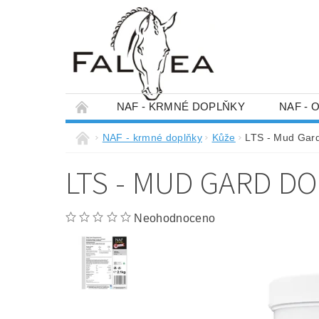
NAF - KRMNÉ DOPLŇKY
NAF - 
KONTAKTY
NAF - krmné doplňky
Kůže
LTS - Mud Gard
LTS - MUD GARD D
Neohodnoceno