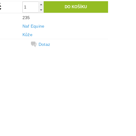
č
235
Naf Equine
Kůže
Dotaz