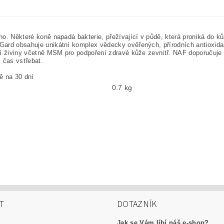
no. Některé koně napadá bakterie, přežívající v půdě, která proniká do 
Gard obsahuje unikátní komplex vědecky ověřených, přírodních antioxida
tní živiny včetně MSM pro podpoření zdravé kůže zevnitř. NAF doporučuj
 čas vstřebat.
ě na 30 dní
0.7 kg
T
DOTAZNÍK
Jak se Vám líbí náš e-shop?