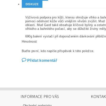
DISKUZE
Výživová podpora pro kůži, kterou ohrožuje vlhko a bah
pomoci odolnost kůže vůči vnějším vlivům zvýšit. Mud 
oblasti. Mud Gard také obsahuje klíčové byliny a osta
vlhkého a bahnitého počasí, aby se důležité živiny měly
690g balení vystačí při doporučeném dávkování přibližn
Hmotnost
Buďte první, kdo napíše příspěvek k této položce.
Přidat komentář
INFORMACE PRO VÁS
KONTAK
Obchodní podmínky