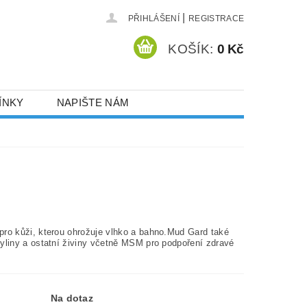
|
PŘIHLÁŠENÍ
REGISTRACE
KOŠÍK:
0 Kč
ÍNKY
NAPIŠTE NÁM
pro kůži, kterou ohrožuje vlhko a bahno.Mud Gard také
yliny a ostatní živiny včetně MSM pro podpoření zdravé
Na dotaz