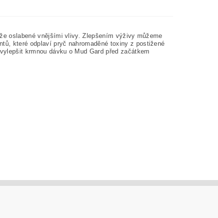
kůže oslabené vnějšími vlivy. Zlepšením výživy můžeme
ntů, které odplaví pryč nahromaděné toxiny z postižené
e vylepšit krmnou dávku o Mud Gard před začátkem